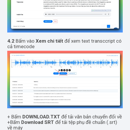
4.2
Bấm vào
Xem chi tiết
để xem text transccript có
cả timecode
+ Bấm
DOWNLOAD.TXT
để tải văn bản chuyển đổi về
+Bấm
Download SRT
để tải tệp phụ đề chuẩn (.srt)
về máy