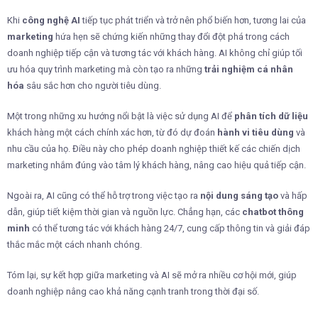
Khi
công nghệ AI
tiếp tục phát triển và trở nên phổ biến hơn, tương lai của
marketing
hứa hẹn sẽ chứng kiến những thay đổi đột phá trong cách
doanh nghiệp tiếp cận và tương tác với khách hàng. AI không chỉ giúp tối
ưu hóa quy trình marketing mà còn tạo ra những
trải nghiệm cá nhân
hóa
sâu sắc hơn cho người tiêu dùng.
Một trong những xu hướng nổi bật là việc sử dụng AI để
phân tích dữ liệu
khách hàng một cách chính xác hơn, từ đó dự đoán
hành vi tiêu dùng
và
nhu cầu của họ. Điều này cho phép doanh nghiệp thiết kế các chiến dịch
marketing nhắm đúng vào tâm lý khách hàng, nâng cao hiệu quả tiếp cận.
Ngoài ra, AI cũng có thể hỗ trợ trong việc tạo ra
nội dung sáng tạo
và hấp
dẫn, giúp tiết kiệm thời gian và nguồn lực. Chẳng hạn, các
chatbot thông
minh
có thể tương tác với khách hàng 24/7, cung cấp thông tin và giải đáp
thắc mắc một cách nhanh chóng.
Tóm lại, sự kết hợp giữa marketing và AI sẽ mở ra nhiều cơ hội mới, giúp
doanh nghiệp nâng cao khả năng cạnh tranh trong thời đại số.